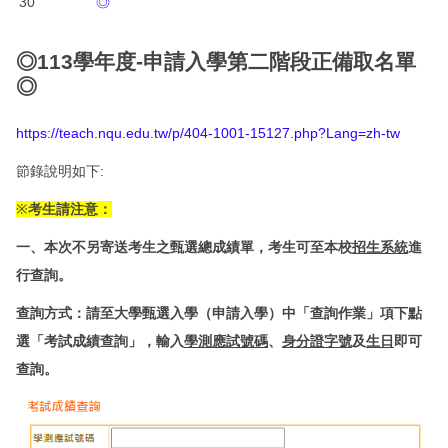
30
◎
◎113學年度-申請入學第二階段正備取名單
◎
https://teach.nqu.edu.tw/p/404-1001-15127.php?Lang=zh-tw
節錄說明如下:
※
考生請注意：
一、本次不另寄送考生之甄選總成績單，考生可至本校
招生系統
進
行查詢。
查詢方式：請至大學甄選入學（申請入學）中「查詢作業」項下點
選「考試成績查詢」，輸入
學測應試號碼
、
身分證字號
及
生日
即可
查詢。