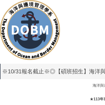
※10/31報名截止※◎【碩班招生】海
海洋與
★
113年