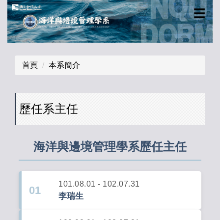
跳
☰
到
主
要
內
首頁
本系簡介
容
區
歷任系主任
海洋與邊境管理學系歷任主任
101.08.01 - 102.07.31
01
李瑞生