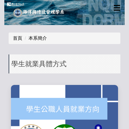
跳
☰
到
主
要
內
首頁
本系簡介
容
區
學生就業具體方式