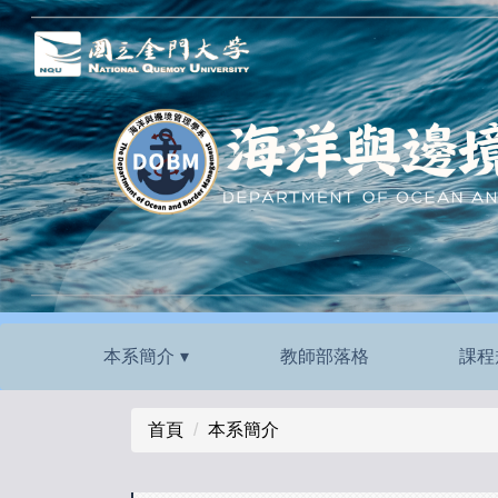
跳
到
主
要
內
容
區
本系簡介
教師部落格
課程
首頁
本系簡介