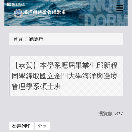
跳
☰
到
主
要
內
首頁
跑馬燈
容
區
【恭賀】本學系應屆畢業生邱新程
同學錄取國立金門大學海洋與邊境
管理學系碩士班
瀏覽數:
817
友善列印
分享