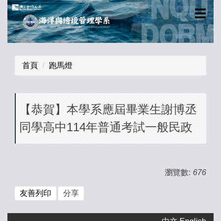
跳
☰
到
主
要
內
首頁
跑馬燈
容
區
【恭賀】本學系應屆畢業生謝博丞
同學高中114年普通考試一般民政
瀏覽數:
676
友善列印
分享