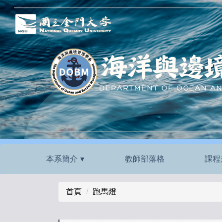
跳
到
主
要
內
容
區
本系簡介
教師部落格
課程
首頁
跑馬燈